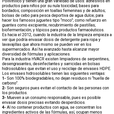
Polivinílico y tienen una gran variedad de usos: adhesivos en
productos para niños por su nula toxicidad; bases para
bordados; composición en toallas femeninas y de adultos;
bolsas de cebo para pesca deportiva de agua dulce; para
hacer los famosos juguetes tipo “moco”; como refuerzo en
guantes como excipiente; recubrimiento de pastillas;
biofermentación; y tópicos para productos farmacéuticos.
Es hacia el 2012, cuando la industria de la limpieza empieza a
ver que podría envasar dosis de detergente para ropa y
lavavajillas que ahora mismo se pueden ver en los
supermercados. Así ha avanzado hasta alcanzar mayor
diversidad de fórmulas y aplicaciones.
Para la industria HVACR existen limpiadores de serpentines,
desengrasantes, desinfectantes y sarricidas en bolsas
hidrosolubles que evitan el uso y reciclaje de envases HDPE.
Los envases hidrosolubles tienen las siguientes ventajas:
1-
Son 100% biodegradables, no dejan residuos ni “huella de
carbono”.
2-
Son seguros pues evitan el contacto de las personas con
los productos.
3-
Mueven a un consumo responsable, pues es posible
envasar dosis precisas evitando desperdicios.
4-
Al no contener productos con agua, se concentran los
ingredientes activos de las fórmulas, así, ocupan menos