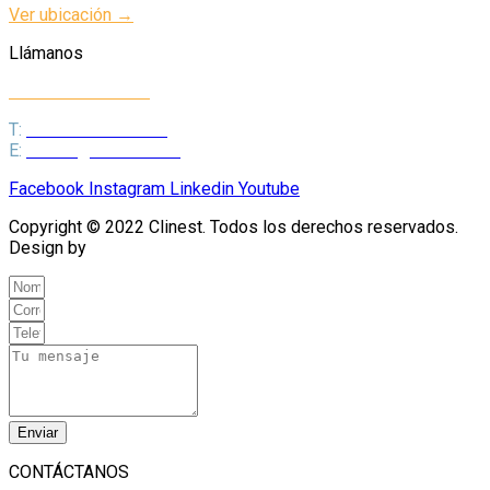
Ver ubicación →
Llámanos
+52 81 8339 3812
T:
+52 81 8339 3812
E:
ventas@clinest.com
Facebook
Instagram
Linkedin
Youtube
Copyright © 2022 Clinest. Todos los derechos reservados.
Design by
SEOW Marketing Digital.
Enviar
CONTÁCTANOS