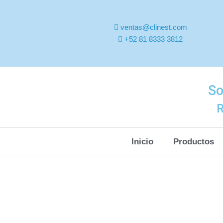
ventas@clinest.com
+52 81 8333 3812
So
R
Inicio
Productos