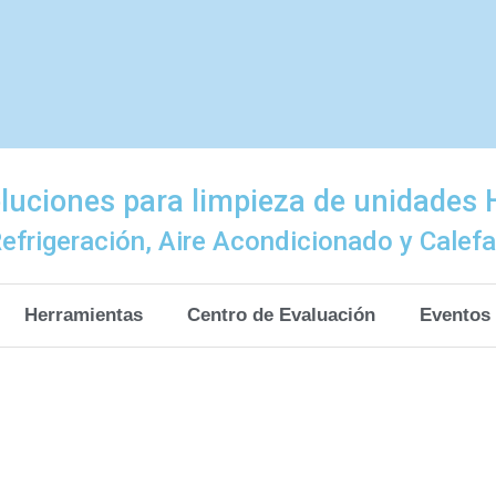
luciones para limpieza de unidades
efrigeración, Aire Acondicionado y Calef
Herramientas
Centro de Evaluación
Eventos
Maquinas de hiel