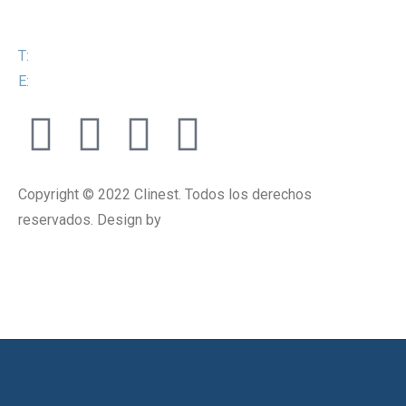
T:
+52 81 8339 3812
E:
ventas@clinest.com
Copyright © 2022 Clinest. Todos los derechos
reservados. Design by
SEOW Marketing Digital.