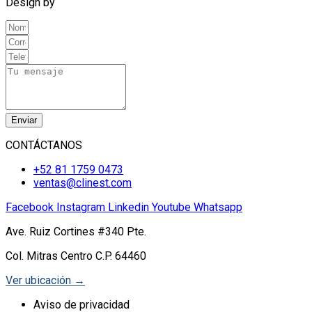
Design by
SEOW Marketing Digital.
Enviar
CONTÁCTANOS
+52 81 1759 0473
ventas@clinest.com
Facebook
Instagram
Linkedin
Youtube
Whatsapp
Ave. Ruiz Cortines #340 Pte.
Col. Mitras Centro C.P. 64460
Ver ubicación →
Aviso de privacidad