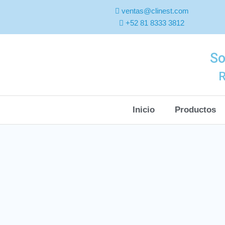
ventas@clinest.com
+52 81 8333 3812
So
R
Inicio
Productos