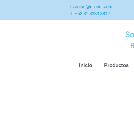
ventas@clinest.com
+52 81 8333 3812
So
R
Inicio
Productos